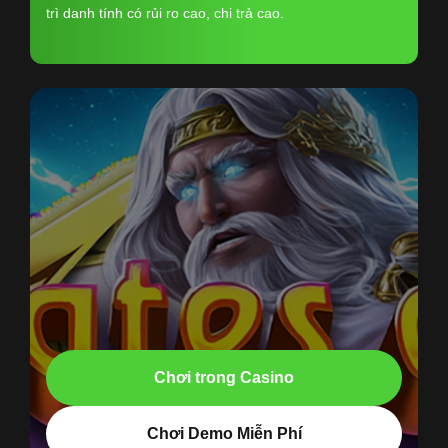
trì danh tính có rủi ro cao, chi trả cao.
Chơi trong Casino
Chơi Demo Miễn Phí