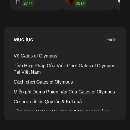
277₫
321₫
Mục lục
Hide
Về Gates of Olympus
Tính Hợp Pháp Của Việc Chơi Gates of Olympus
Tại Việt Nam
Cách chơi Gates of Olympus
Miễn phí Demo Phiên bản Của Gates of Olympus
Cơ học cốt lõi, Quy tắc & Kết quả
Tính năng Gates of Olympus & Cơ học thưởng
Cổng Olympus RTP, Biến động & Tiềm năng
thắng tối đa