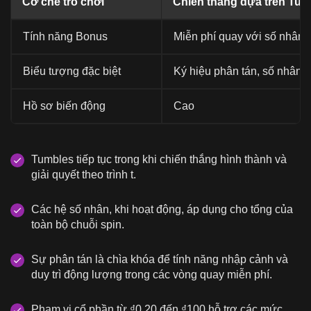
Cơ chế trò chơi
Chiến thắng dựa trên Tum
Tính năng Bonus
Miễn phí quay với số nhân t
Biểu tượng đặc biệt
Ký hiệu phân tán, số nhân
Hồ sơ biến động
Cao
Tumbles tiếp tục trong khi chiến thắng hình thành và
giải quyết theo trình t.
Các hệ số nhân, khi hoạt động, áp dụng cho tổng của
toàn bộ chuỗi spin.
Sự phân tán là chìa khóa để tính năng nhập cảnh và
duy trì động lượng trong các vòng quay miễn phí.
Phạm vi cổ phần từ ₫0,20 đến ₫100 hỗ trợ các mức