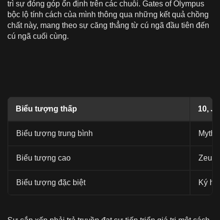
trì sự đóng góp ổn định trên các chuỗi. Gates of Olympus
bộc lộ tính cách của mình thông qua những kết quả chồng
chất này, mang theo sự căng thẳng từ cú ngã đầu tiên đến
cú ngã cuối cùng.
Biểu tượng thấp
10, J,
Biểu tượng trung bình
Mytho
Biểu tượng cao
Zeus/
Biểu tượng đặc biệt
Ký hi