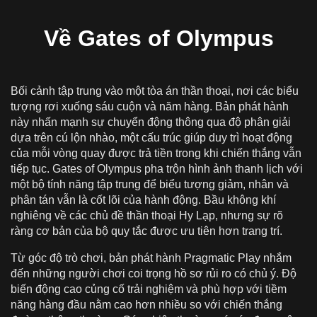
Cách tiếp cận cổng Olympus một cách có trách
Về Gates of Olympus
nhiệm
Chơi Gates of Olympus Online Vì Tiền Thật Tại
Việt Nam
Bối cảnh tập trung vào một tòa án thần thoại, nơi các biểu
Tiền gửi, Thanh toán & Chơi có trách nhiệm tại
tượng rơi xuống sáu cuộn và năm hàng. Bản phát hành
Việt Nam
này nhấn mạnh sự chuyển động thông qua độ phân giải
dựa trên cú lộn nhào, một cấu trúc giúp duy trì hoạt động
Phiên bản di động của Gates of Olympus
của mỗi vòng quay được trả tiền trong khi chiến thắng vẫn
tiếp tục. Gates of Olympus pha trộn hình ảnh thanh lịch với
một bộ tính năng tập trung để biểu tượng giảm, nhân và
phân tán vẫn là cốt lõi của hành động. Bầu không khí
nghiêng về các chủ đề thần thoại Hy Lạp, nhưng sự rõ
ràng cơ bản của bộ quy tắc được ưu tiên hơn trang trí.
Từ góc độ trò chơi, bản phát hành Pragmatic Play nhắm
đến những người chơi coi trọng hồ sơ rủi ro có chủ ý. Độ
biến động cao củng cố trải nghiệm và phù hợp với tiềm
năng hàng đầu nằm cao hơn nhiều so với chiến thắng