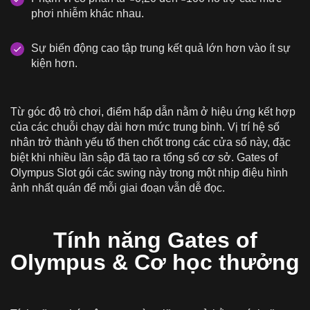
phơi nhiễm khác nhau.
Sự biến động cao tập trung kết quả lớn hơn vào ít sự
kiện hơn.
Từ góc độ trò chơi, điểm hấp dẫn nằm ở hiệu ứng kết hợp
của các chuỗi chạy dài hơn mức trung bình. Vị trí hệ số
nhân trở thành yếu tố then chốt trong các cửa sổ này, đặc
biệt khi nhiều lần sập đã tạo ra tổng số cơ sở. Gates of
Olympus Slot gói các swing này trong một nhịp điệu hình
ảnh nhất quán để mỗi giai đoạn vẫn dễ đọc.
Tính năng Gates of
Olympus & Cơ học thưởng