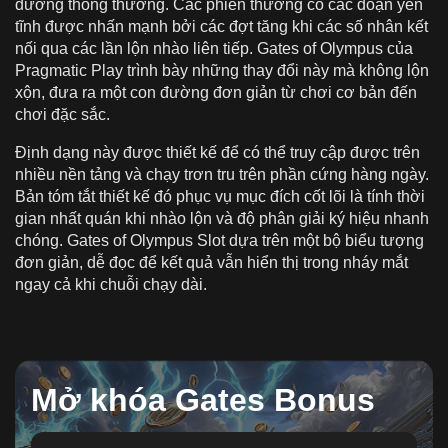
đường thông thường. Các phiên thường có các đoạn yên
tĩnh được nhấn mạnh bởi các đợt tăng khi các số nhân kết
nối qua các lần lộn nhào liên tiếp. Gates of Olympus của
Pragmatic Play trình bày những thay đổi này mà không lộn
xộn, đưa ra một con đường đơn giản từ chơi cơ bản đến
chơi đặc sắc.
Định dạng này được thiết kế để có thể truy cập được trên
nhiều nền tảng và chạy trơn tru trên phần cứng hàng ngày.
Bản tóm tắt thiết kế đó phục vụ mục đích cốt lõi là tính thời
gian nhất quán khi nhào lộn và độ phân giải ký hiệu nhanh
chóng. Gates of Olympus Slot dựa trên một bộ biểu tượng
đơn giản, dễ đọc để kết quả vẫn hiển thị trong nháy mắt
ngay cả khi chuỗi chạy dài.
Mở khóa Gates Bonus