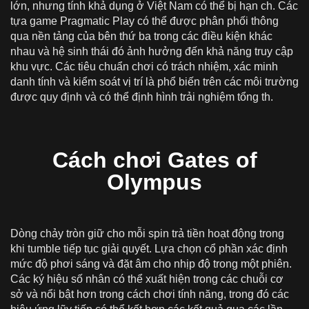
lớn, nhưng tính khả dụng ở Việt Nam có thể bị hạn ch. Các
tựa game Pragmatic Play có thể được phân phối thông
qua nền tảng của bên thứ ba trong các điều kiện khác
nhau và hệ sinh thái đó ảnh hưởng đến khả năng truy cập
khu vực. Các tiêu chuẩn chơi có trách nhiệm, xác minh
danh tính và kiểm soát vị trí là phổ biến trên các môi trường
được quy định và có thể định hình trải nghiệm tổng th.
Cách chơi Gates of
Olympus
Dòng chảy tròn giữ cho mỗi spin trả tiền hoạt động trong
khi tumble tiếp tục giải quyết. Lựa chọn cổ phần xác định
mức độ phơi sáng và đặt âm cho nhịp độ trong một phiên.
Các ký hiệu số nhân có thể xuất hiện trong các chuỗi cơ
sở và nổi bật hơn trong cách chơi tính năng, trong đó các